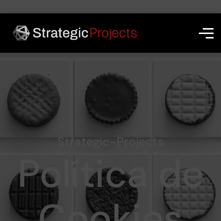
G-36JHGS182C
Strategic-Projects
Política de
Cookies